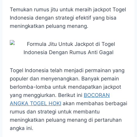
h
a
e
e
k
i
h
a
c
s
l
y
n
a
Temukan rumus jitu untuk meraih jackpot Togel
t
e
s
e
p
e
r
Indonesia dengan strategi efektif yang bisa
s
b
e
g
e
e
meningkatkan peluang menang.
A
o
n
r
p
o
g
a
p
k
e
m
r
Togel Indonesia telah menjadi permainan yang
populer dan menyenangkan. Banyak pemain
berlomba-lomba untuk mendapatkan jackpot
yang menggiurkan. Berikut ini
BOCORAN
ANGKA TOGEL HOKI
akan membahas berbagai
rumus dan strategi untuk membantu
meningkatkan peluang menang di pertaruhan
angka ini.