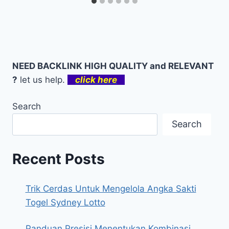
NEED BACKLINK HIGH QUALITY and RELEVANT
?
let us help.
click here
Search
Search
Recent Posts
Trik Cerdas Untuk Mengelola Angka Sakti
Togel Sydney Lotto
Panduan Presisi Menentukan Kombinasi