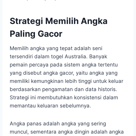
Strategi Memilih Angka
Paling Gacor
Memilih angka yang tepat adalah seni
tersendiri dalam togel Australia. Banyak
pemain percaya pada sistem angka tertentu
yang disebut angka gacor, yaitu angka yang
memiliki kemungkinan lebih tinggi untuk keluar
berdasarkan pengamatan dan data historis.
Strategi ini membutuhkan konsistensi dalam
memantau keluaran sebelumnya.
Angka panas adalah angka yang sering
muncul, sementara angka dingin adalah angka