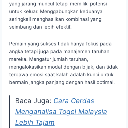
yang jarang muncul tetapi memiliki potensi
untuk keluar. Menggabungkan keduanya
seringkali menghasilkan kombinasi yang
seimbang dan lebih efektif.
Pemain yang sukses tidak hanya fokus pada
angka tetapi juga pada manajemen taruhan
mereka. Mengatur jumlah taruhan,
mengalokasikan modal dengan bijak, dan tidak
terbawa emosi saat kalah adalah kunci untuk
bermain jangka panjang dengan hasil optimal.
Baca Juga:
Cara Cerdas
Menganalisa Togel Malaysia
Lebih Tajam