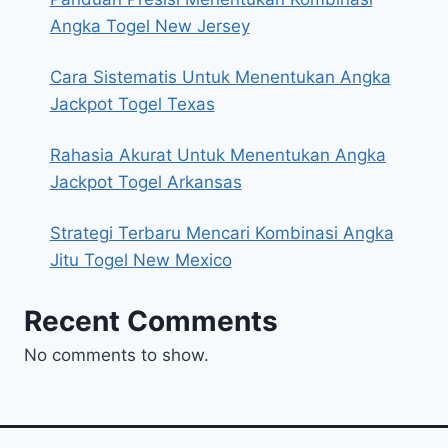
Angka Togel New Jersey
Cara Sistematis Untuk Menentukan Angka
Jackpot Togel Texas
Rahasia Akurat Untuk Menentukan Angka
Jackpot Togel Arkansas
Strategi Terbaru Mencari Kombinasi Angka
Jitu Togel New Mexico
Recent Comments
No comments to show.