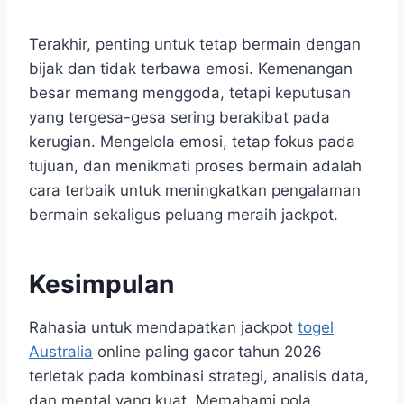
Terakhir, penting untuk tetap bermain dengan
bijak dan tidak terbawa emosi. Kemenangan
besar memang menggoda, tetapi keputusan
yang tergesa-gesa sering berakibat pada
kerugian. Mengelola emosi, tetap fokus pada
tujuan, dan menikmati proses bermain adalah
cara terbaik untuk meningkatkan pengalaman
bermain sekaligus peluang meraih jackpot.
Kesimpulan
Rahasia untuk mendapatkan jackpot
togel
Australia
online paling gacor tahun 2026
terletak pada kombinasi strategi, analisis data,
dan mental yang kuat. Memahami pola