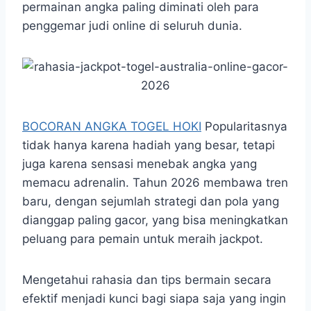
t
e
s
e
p
e
r
permainan angka paling diminati oleh para
s
b
e
g
e
e
penggemar judi online di seluruh dunia.
A
o
n
r
p
o
g
a
p
k
e
m
r
BOCORAN ANGKA TOGEL HOKI
Popularitasnya
tidak hanya karena hadiah yang besar, tetapi
juga karena sensasi menebak angka yang
memacu adrenalin. Tahun 2026 membawa tren
baru, dengan sejumlah strategi dan pola yang
dianggap paling gacor, yang bisa meningkatkan
peluang para pemain untuk meraih jackpot.
Mengetahui rahasia dan tips bermain secara
efektif menjadi kunci bagi siapa saja yang ingin