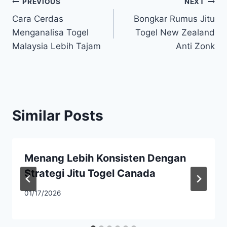
Post
PREVIOUS
NEXT
Cara Cerdas
Bongkar Rumus Jitu
navigation
Menganalisa Togel
Togel New Zealand
Malaysia Lebih Tajam
Anti Zonk
Similar Posts
Menang Lebih Konsisten Dengan
Strategi Jitu Togel Canada
01/17/2026