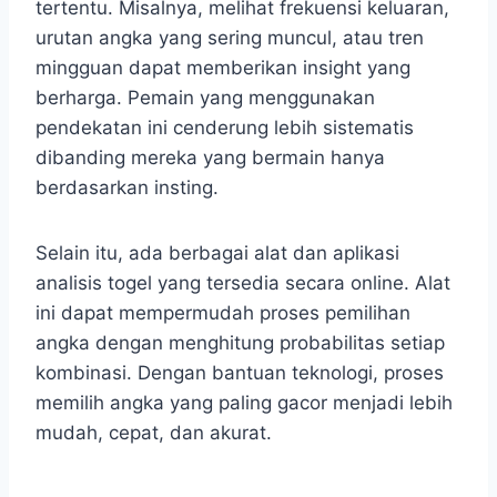
tertentu. Misalnya, melihat frekuensi keluaran,
urutan angka yang sering muncul, atau tren
mingguan dapat memberikan insight yang
berharga. Pemain yang menggunakan
pendekatan ini cenderung lebih sistematis
dibanding mereka yang bermain hanya
berdasarkan insting.
Selain itu, ada berbagai alat dan aplikasi
analisis togel yang tersedia secara online. Alat
ini dapat mempermudah proses pemilihan
angka dengan menghitung probabilitas setiap
kombinasi. Dengan bantuan teknologi, proses
memilih angka yang paling gacor menjadi lebih
mudah, cepat, dan akurat.