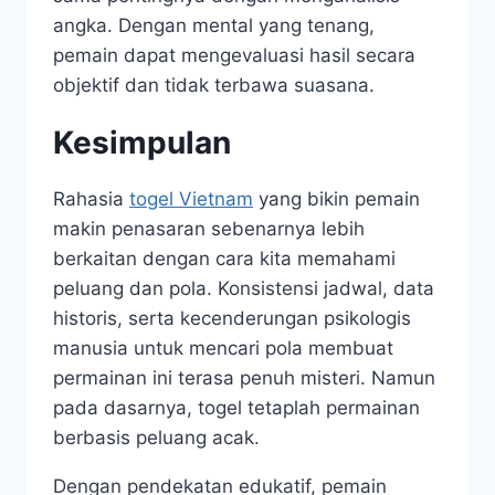
angka. Dengan mental yang tenang,
pemain dapat mengevaluasi hasil secara
objektif dan tidak terbawa suasana.
Kesimpulan
Rahasia
togel Vietnam
yang bikin pemain
makin penasaran sebenarnya lebih
berkaitan dengan cara kita memahami
peluang dan pola. Konsistensi jadwal, data
historis, serta kecenderungan psikologis
manusia untuk mencari pola membuat
permainan ini terasa penuh misteri. Namun
pada dasarnya, togel tetaplah permainan
berbasis peluang acak.
Dengan pendekatan edukatif, pemain