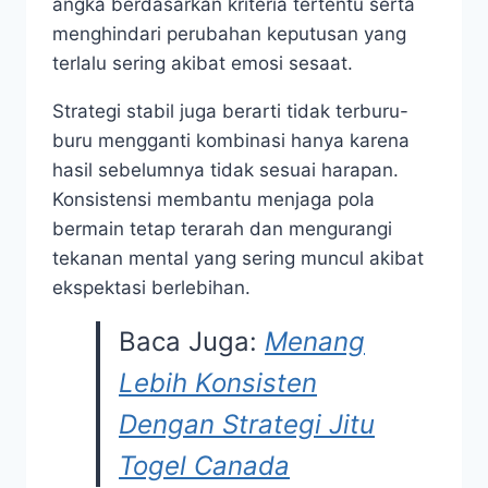
angka berdasarkan kriteria tertentu serta
menghindari perubahan keputusan yang
terlalu sering akibat emosi sesaat.
Strategi stabil juga berarti tidak terburu-
buru mengganti kombinasi hanya karena
hasil sebelumnya tidak sesuai harapan.
Konsistensi membantu menjaga pola
bermain tetap terarah dan mengurangi
tekanan mental yang sering muncul akibat
ekspektasi berlebihan.
Baca Juga:
Menang
Lebih Konsisten
Dengan Strategi Jitu
Togel Canada