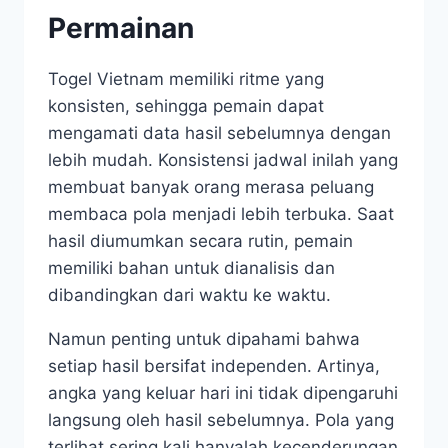
Permainan
Togel Vietnam memiliki ritme yang
konsisten, sehingga pemain dapat
mengamati data hasil sebelumnya dengan
lebih mudah. Konsistensi jadwal inilah yang
membuat banyak orang merasa peluang
membaca pola menjadi lebih terbuka. Saat
hasil diumumkan secara rutin, pemain
memiliki bahan untuk dianalisis dan
dibandingkan dari waktu ke waktu.
Namun penting untuk dipahami bahwa
setiap hasil bersifat independen. Artinya,
angka yang keluar hari ini tidak dipengaruhi
langsung oleh hasil sebelumnya. Pola yang
terlihat sering kali hanyalah kecenderungan