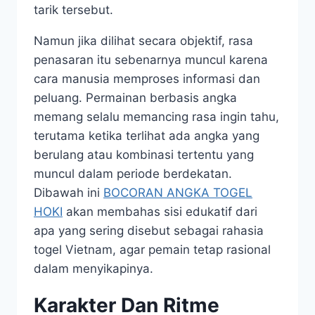
tarik tersebut.
Namun jika dilihat secara objektif, rasa
penasaran itu sebenarnya muncul karena
cara manusia memproses informasi dan
peluang. Permainan berbasis angka
memang selalu memancing rasa ingin tahu,
terutama ketika terlihat ada angka yang
berulang atau kombinasi tertentu yang
muncul dalam periode berdekatan.
Dibawah ini
BOCORAN ANGKA TOGEL
HOKI
akan membahas sisi edukatif dari
apa yang sering disebut sebagai rahasia
togel Vietnam, agar pemain tetap rasional
dalam menyikapinya.
Karakter Dan Ritme