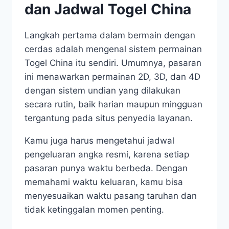
dan Jadwal Togel China
Langkah pertama dalam bermain dengan
cerdas adalah mengenal sistem permainan
Togel China itu sendiri. Umumnya, pasaran
ini menawarkan permainan 2D, 3D, dan 4D
dengan sistem undian yang dilakukan
secara rutin, baik harian maupun mingguan
tergantung pada situs penyedia layanan.
Kamu juga harus mengetahui jadwal
pengeluaran angka resmi, karena setiap
pasaran punya waktu berbeda. Dengan
memahami waktu keluaran, kamu bisa
menyesuaikan waktu pasang taruhan dan
tidak ketinggalan momen penting.