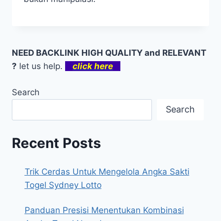
NEED BACKLINK HIGH QUALITY and RELEVANT
?
let us help.
click here
Search
Search
Recent Posts
Trik Cerdas Untuk Mengelola Angka Sakti
Togel Sydney Lotto
Panduan Presisi Menentukan Kombinasi