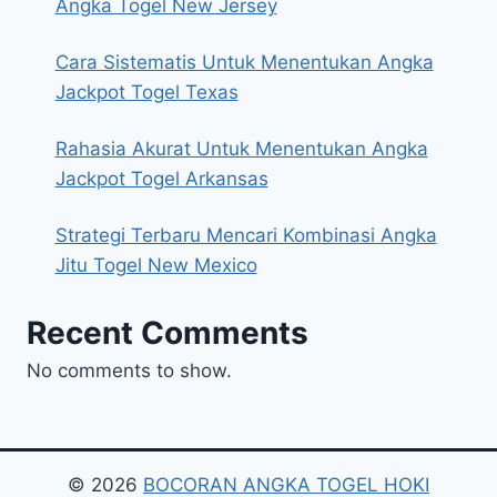
Angka Togel New Jersey
Cara Sistematis Untuk Menentukan Angka
Jackpot Togel Texas
Rahasia Akurat Untuk Menentukan Angka
Jackpot Togel Arkansas
Strategi Terbaru Mencari Kombinasi Angka
Jitu Togel New Mexico
Recent Comments
No comments to show.
© 2026
BOCORAN ANGKA TOGEL HOKI