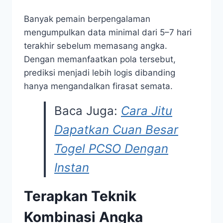
Banyak pemain berpengalaman
mengumpulkan data minimal dari 5–7 hari
terakhir sebelum memasang angka.
Dengan memanfaatkan pola tersebut,
prediksi menjadi lebih logis dibanding
hanya mengandalkan firasat semata.
Baca Juga:
Cara Jitu
Dapatkan Cuan Besar
Togel PCSO Dengan
Instan
Terapkan Teknik
Kombinasi Angka