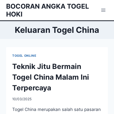
Skip
BOCORAN ANGKA TOGEL
to
HOKI
content
Keluaran Togel China
TOGEL ONLINE
Teknik Jitu Bermain
Togel China Malam Ini
Terpercaya
10/03/2025
Togel China merupakan salah satu pasaran