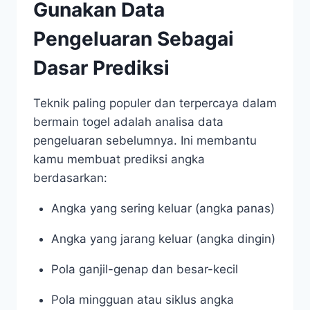
Gunakan Data
Pengeluaran Sebagai
Dasar Prediksi
Teknik paling populer dan terpercaya dalam
bermain togel adalah analisa data
pengeluaran sebelumnya. Ini membantu
kamu membuat prediksi angka
berdasarkan:
Angka yang sering keluar (angka panas)
Angka yang jarang keluar (angka dingin)
Pola ganjil-genap dan besar-kecil
Pola mingguan atau siklus angka