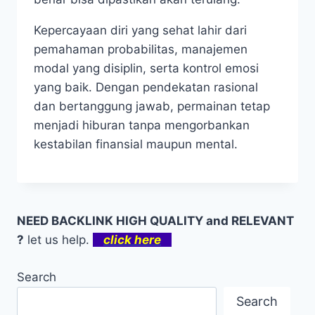
Kepercayaan diri yang sehat lahir dari
pemahaman probabilitas, manajemen
modal yang disiplin, serta kontrol emosi
yang baik. Dengan pendekatan rasional
dan bertanggung jawab, permainan tetap
menjadi hiburan tanpa mengorbankan
kestabilan finansial maupun mental.
NEED BACKLINK HIGH QUALITY and RELEVANT
?
let us help.
click here
Search
Search