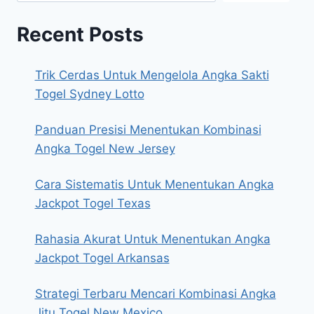
Recent Posts
Trik Cerdas Untuk Mengelola Angka Sakti
Togel Sydney Lotto
Panduan Presisi Menentukan Kombinasi
Angka Togel New Jersey
Cara Sistematis Untuk Menentukan Angka
Jackpot Togel Texas
Rahasia Akurat Untuk Menentukan Angka
Jackpot Togel Arkansas
Strategi Terbaru Mencari Kombinasi Angka
Jitu Togel New Mexico