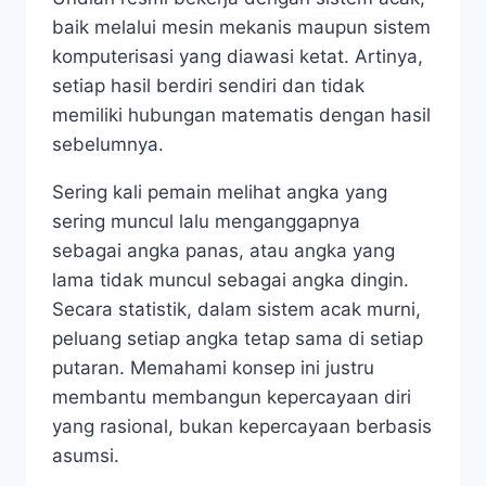
baik melalui mesin mekanis maupun sistem
komputerisasi yang diawasi ketat. Artinya,
setiap hasil berdiri sendiri dan tidak
memiliki hubungan matematis dengan hasil
sebelumnya.
Sering kali pemain melihat angka yang
sering muncul lalu menganggapnya
sebagai angka panas, atau angka yang
lama tidak muncul sebagai angka dingin.
Secara statistik, dalam sistem acak murni,
peluang setiap angka tetap sama di setiap
putaran. Memahami konsep ini justru
membantu membangun kepercayaan diri
yang rasional, bukan kepercayaan berbasis
asumsi.