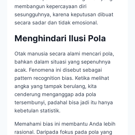
membangun kepercayaan diri
sesungguhnya, karena keputusan dibuat
secara sadar dan tidak emosional.
Menghindari Ilusi Pola
Otak manusia secara alami mencari pola,
bahkan dalam situasi yang sepenuhnya
acak. Fenomena ini disebut sebagai
pattern recognition bias. Ketika melihat
angka yang tampak berulang, kita
cenderung menganggap ada pola
tersembunyi, padahal bisa jadi itu hanya
kebetulan statistik.
Memahami bias ini membantu Anda lebih
rasional. Daripada fokus pada pola yang