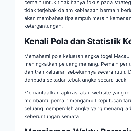
pemain untuk tidak hanya fokus pada strategi
tidak terjebak dalam kebiasaan bermain berle
akan membahas tips ampuh meraih kemenanga
ketergantungan.
Kenali Pola dan Statistik 
Memahami pola keluaran angka togel Macau
meningkatkan peluang menang. Pemain perlu 
dan tren keluaran sebelumnya secara rutin.
daripada sekadar tebak angka secara acak.
Memanfaatkan aplikasi atau website yang meny
membantu pemain mengambil keputusan taruha
peluang memperoleh angka yang menang jadi
keberuntungan semata.