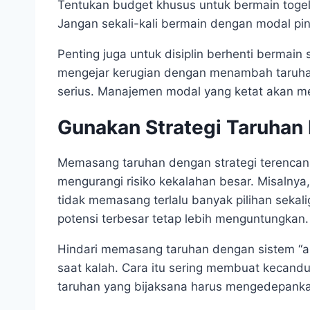
Tentukan budget khusus untuk bermain toge
Jangan sekali-kali bermain dengan modal pin
Penting juga untuk disiplin berhenti bermai
mengejar kerugian dengan menambah taruhan 
serius. Manajemen modal yang ketat akan me
Gunakan Strategi Taruhan 
Memasang taruhan dengan strategi terencan
mengurangi risiko kekalahan besar. Misalnya,
tidak memasang terlalu banyak pilihan sekal
potensi terbesar tetap lebih menguntungkan.
Hindari memasang taruhan dengan sistem “al
saat kalah. Cara itu sering membuat kecand
taruhan yang bijaksana harus mengedepanka