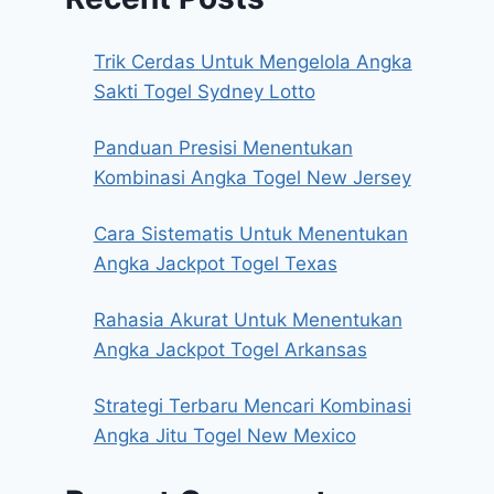
Trik Cerdas Untuk Mengelola Angka
Sakti Togel Sydney Lotto
Panduan Presisi Menentukan
Kombinasi Angka Togel New Jersey
Cara Sistematis Untuk Menentukan
Angka Jackpot Togel Texas
Rahasia Akurat Untuk Menentukan
Angka Jackpot Togel Arkansas
Strategi Terbaru Mencari Kombinasi
Angka Jitu Togel New Mexico