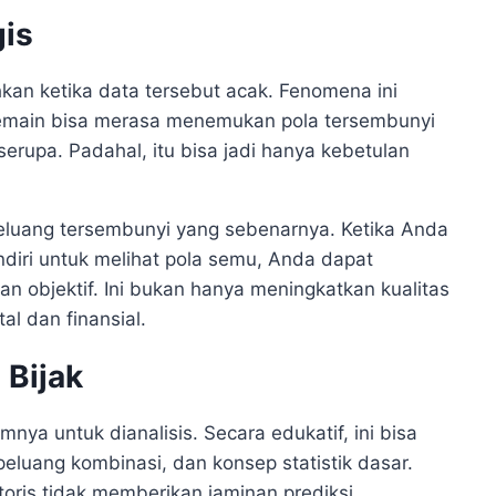
gis
kan ketika data tersebut acak. Fenomena ini
, pemain bisa merasa menemukan pola tersembunyi
erupa. Padahal, itu bisa jadi hanya kebetulan
peluang tersembunyi yang sebenarnya. Ketika Anda
iri untuk melihat pola semu, Anda dapat
 objektif. Ini bukan hanya meningkatkan kualitas
l dan finansial.
Bijak
ya untuk dianalisis. Secara edukatif, ini bisa
eluang kombinasi, dan konsep statistik dasar.
oris tidak memberikan jaminan prediksi.