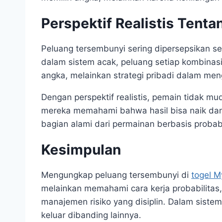
Perspektif Realistis Tent
Peluang tersembunyi sering dipersepsikan s
dalam sistem acak, peluang setiap kombinasi
angka, melainkan strategi pribadi dalam meng
Dengan perspektif realistis, pemain tidak mu
mereka memahami bahwa hasil bisa naik dan 
bagian alami dari permainan berbasis probabi
Kesimpulan
Mengungkap peluang tersembunyi di
togel 
melainkan memahami cara kerja probabilitas,
manajemen risiko yang disiplin. Dalam sistem
keluar dibanding lainnya.