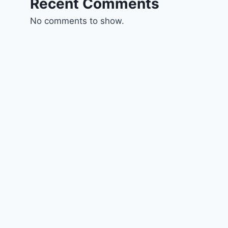
Recent Comments
No comments to show.