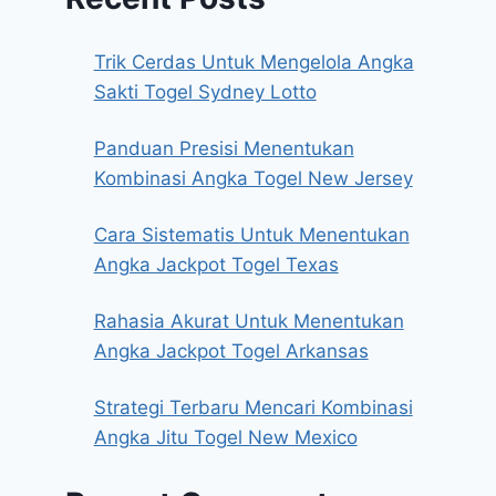
Trik Cerdas Untuk Mengelola Angka
Sakti Togel Sydney Lotto
Panduan Presisi Menentukan
Kombinasi Angka Togel New Jersey
Cara Sistematis Untuk Menentukan
Angka Jackpot Togel Texas
Rahasia Akurat Untuk Menentukan
Angka Jackpot Togel Arkansas
Strategi Terbaru Mencari Kombinasi
Angka Jitu Togel New Mexico