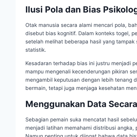
Ilusi Pola dan Bias Psikolo
Otak manusia secara alami mencari pola, bah
disebut bias kognitif. Dalam konteks togel
setelah melihat beberapa hasil yang tampak s
statistik.
Kesadaran terhadap bias ini justru menjadi 
mampu mengenali kecenderungan pikiran send
mengambil keputusan dengan lebih tenang dan
bermain, tetapi juga menjaga kesehatan menta
Menggunakan Data Secara 
Sebagian pemain suka mencatat hasil sebelumn
menjadi latihan memahami distribusi angka, p
Namun penting untuk diingat bahwa data hist