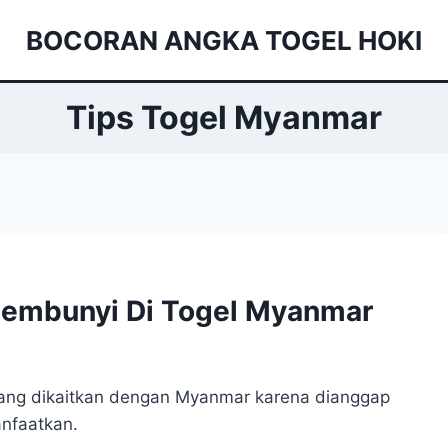
BOCORAN ANGKA TOGEL HOKI
Tips Togel Myanmar
embunyi Di Togel Myanmar
yang dikaitkan dengan Myanmar karena dianggap
anfaatkan.