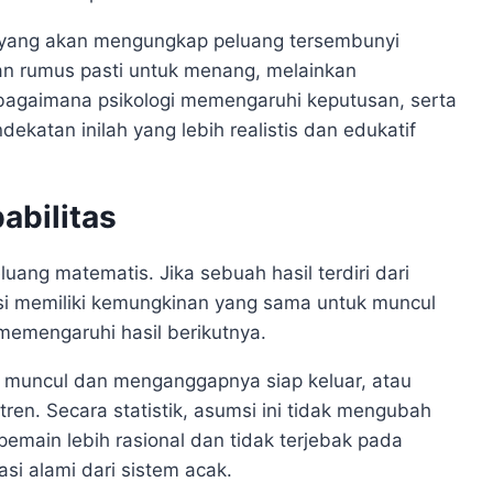
yang akan mengungkap peluang tersembunyi
n rumus pasti untuk menang, melainkan
bagaimana psikologi memengaruhi keputusan, serta
ekatan inilah yang lebih realistis dan edukatif
abilitas
uang matematis. Jika sebuah hasil terdiri dari
si memiliki kemungkinan yang sama untuk muncul
memengaruhi hasil berikutnya.
ng muncul dan menganggapnya siap keluar, atau
ren. Secara statistik, asumsi ini tidak mengubah
emain lebih rasional dan tidak terjebak pada
si alami dari sistem acak.