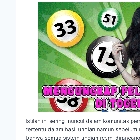
Istilah ini sering muncul dalam komunitas p
tertentu dalam hasil undian namun sebelum
bahwa semua sistem undian resmi dirancang 