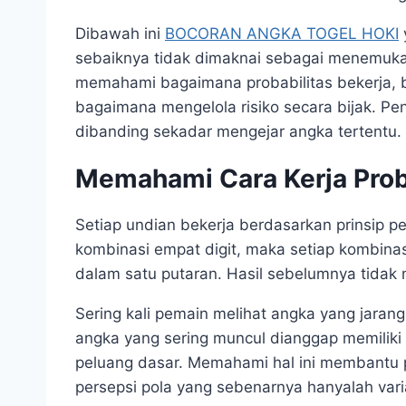
Dibawah ini
BOCORAN ANGKA TOGEL HOKI
sebaiknya tidak dimaknai sebagai menemuka
memahami bagaimana probabilitas bekerja, 
bagaimana mengelola risiko secara bijak. Pend
dibanding sekadar mengejar angka tertentu.
Memahami Cara Kerja Prob
Setiap undian bekerja berdasarkan prinsip pel
kombinasi empat digit, maka setiap kombina
dalam satu putaran. Hasil sebelumnya tidak 
Sering kali pemain melihat angka yang jara
angka yang sering muncul dianggap memiliki t
peluang dasar. Memahami hal ini membantu p
persepsi pola yang sebenarnya hanyalah varia