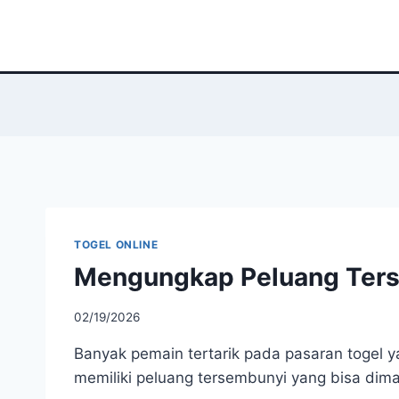
Skip
to
content
TOGEL ONLINE
Mengungkap Peluang Ters
02/19/2026
Banyak pemain tertarik pada pasaran togel 
memiliki peluang tersembunyi yang bisa dim