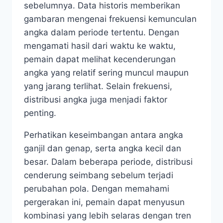
sebelumnya. Data historis memberikan
gambaran mengenai frekuensi kemunculan
angka dalam periode tertentu. Dengan
mengamati hasil dari waktu ke waktu,
pemain dapat melihat kecenderungan
angka yang relatif sering muncul maupun
yang jarang terlihat. Selain frekuensi,
distribusi angka juga menjadi faktor
penting.
Perhatikan keseimbangan antara angka
ganjil dan genap, serta angka kecil dan
besar. Dalam beberapa periode, distribusi
cenderung seimbang sebelum terjadi
perubahan pola. Dengan memahami
pergerakan ini, pemain dapat menyusun
kombinasi yang lebih selaras dengan tren