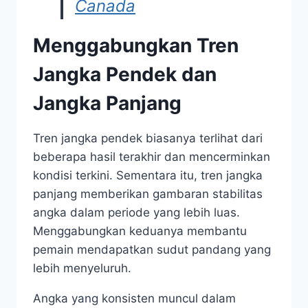
Canada
Menggabungkan Tren
Jangka Pendek dan
Jangka Panjang
Tren jangka pendek biasanya terlihat dari
beberapa hasil terakhir dan mencerminkan
kondisi terkini. Sementara itu, tren jangka
panjang memberikan gambaran stabilitas
angka dalam periode yang lebih luas.
Menggabungkan keduanya membantu
pemain mendapatkan sudut pandang yang
lebih menyeluruh.
Angka yang konsisten muncul dalam