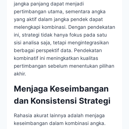
jangka panjang dapat menjadi
pertimbangan utama, sementara angka
yang aktif dalam jangka pendek dapat
melengkapi kombinasi. Dengan pendekatan
ini, strategi tidak hanya fokus pada satu
sisi analisa saja, tetapi mengintegrasikan
berbagai perspektif data. Pendekatan
kombinatif ini meningkatkan kualitas
pertimbangan sebelum menentukan pilihan
akhir.
Menjaga Keseimbangan
dan Konsistensi Strategi
Rahasia akurat lainnya adalah menjaga
keseimbangan dalam kombinasi angka.