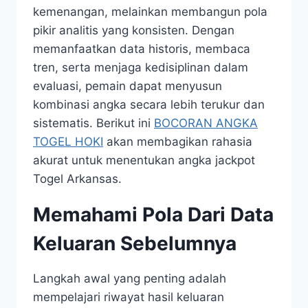
kemenangan, melainkan membangun pola
pikir analitis yang konsisten. Dengan
memanfaatkan data historis, membaca
tren, serta menjaga kedisiplinan dalam
evaluasi, pemain dapat menyusun
kombinasi angka secara lebih terukur dan
sistematis. Berikut ini
BOCORAN ANGKA
TOGEL HOKI
akan membagikan rahasia
akurat untuk menentukan angka jackpot
Togel Arkansas.
Memahami Pola Dari Data
Keluaran Sebelumnya
Langkah awal yang penting adalah
mempelajari riwayat hasil keluaran