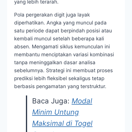
yang lebih terarah.
Pola pergerakan digit juga layak
diperhatikan. Angka yang muncul pada
satu periode dapat berpindah posisi atau
kembali muncul setelah beberapa kali
absen. Mengamati siklus kemunculan ini
membantu menciptakan variasi kombinasi
tanpa meninggalkan dasar analisa
sebelumnya. Strategi ini membuat proses
prediksi lebih fleksibel sekaligus tetap
berbasis pengamatan yang terstruktur.
Baca Juga:
Modal
Minim Untung
Maksimal di Togel