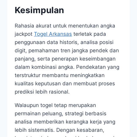
Kesimpulan
Rahasia akurat untuk menentukan angka
jackpot
Togel Arkansas
terletak pada
penggunaan data historis, analisa posisi
digit, pemahaman tren jangka pendek dan
panjang, serta penerapan keseimbangan
dalam kombinasi angka. Pendekatan yang
terstruktur membantu meningkatkan
kualitas keputusan dan membuat proses
prediksi lebih rasional.
Walaupun togel tetap merupakan
permainan peluang, strategi berbasis
analisa memberikan kerangka kerja yang
lebih sistematis. Dengan kesabaran,