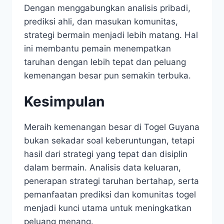
Dengan menggabungkan analisis pribadi,
prediksi ahli, dan masukan komunitas,
strategi bermain menjadi lebih matang. Hal
ini membantu pemain menempatkan
taruhan dengan lebih tepat dan peluang
kemenangan besar pun semakin terbuka.
Kesimpulan
Meraih kemenangan besar di Togel Guyana
bukan sekadar soal keberuntungan, tetapi
hasil dari strategi yang tepat dan disiplin
dalam bermain. Analisis data keluaran,
penerapan strategi taruhan bertahap, serta
pemanfaatan prediksi dan komunitas togel
menjadi kunci utama untuk meningkatkan
peluang menang.