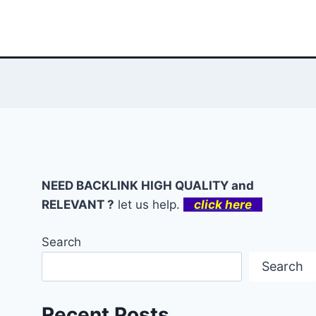
NEED BACKLINK HIGH QUALITY and
RELEVANT ?
let us help.
click here
Search
Search
Recent Posts