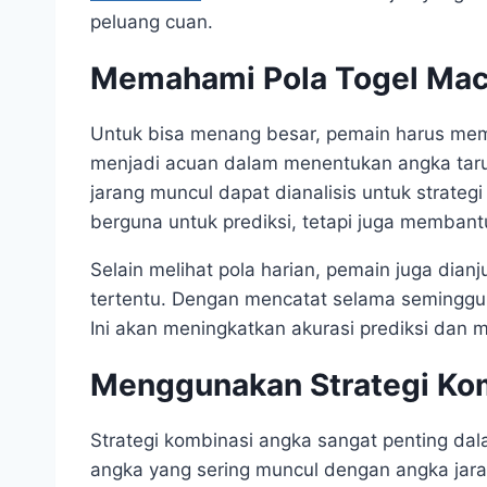
peluang cuan.
Memahami Pola Togel Ma
Untuk bisa menang besar, pemain harus mema
menjadi acuan dalam menentukan angka taru
jarang muncul dapat dianalisis untuk strate
berguna untuk prediksi, tetapi juga membant
Selain melihat pola harian, pemain juga dia
tertentu. Dengan mencatat selama seminggu a
Ini akan meningkatkan akurasi prediksi dan m
Menggunakan Strategi Ko
Strategi kombinasi angka sangat penting d
angka yang sering muncul dengan angka jar