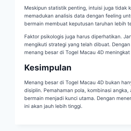
Meskipun statistik penting, intuisi juga tida
memadukan analisis data dengan feeling untu
bermain membuat keputusan taruhan lebih te
Faktor psikologis juga harus diperhatikan. J
mengikuti strategi yang telah dibuat. Dengan 
menang besar di Togel Macau 4D meningkat s
Kesimpulan
Menang besar di Togel Macau 4D bukan hanya
disiplin. Pemahaman pola, kombinasi angka, 
bermain menjadi kunci utama. Dengan menerap
ini akan jauh lebih tinggi.