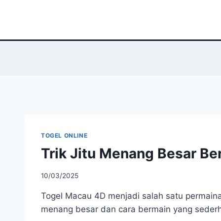
Skip
to
content
TOGEL ONLINE
Trik Jitu Menang Besar Be
10/03/2025
Togel Macau 4D menjadi salah satu permaina
menang besar dan cara bermain yang seder