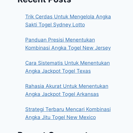
Trik Cerdas Untuk Mengelola Angka
Sakti Togel Sydney Lotto
Panduan Presisi Menentukan
Kombinasi Angka Togel New Jersey
Cara Sistematis Untuk Menentukan
Angka Jackpot Togel Texas
Rahasia Akurat Untuk Menentukan
Angka Jackpot Togel Arkansas
Strategi Terbaru Mencari Kombinasi
Angka Jitu Togel New Mexico