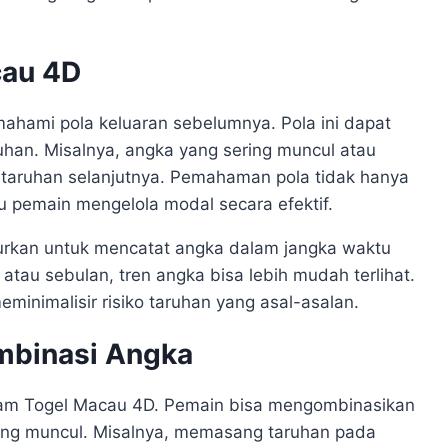
cau 4D
hami pola keluaran sebelumnya. Pola ini dapat
han. Misalnya, angka yang sering muncul atau
gi taruhan selanjutnya. Pemahaman pola tidak hanya
u pemain mengelola modal secara efektif.
njurkan untuk mencatat angka dalam jangka waktu
tau sebulan, tren angka bisa lebih mudah terlihat.
eminimalisir risiko taruhan yang asal-asalan.
mbinasi Angka
alam Togel Macau 4D. Pemain bisa mengombinasikan
ang muncul. Misalnya, memasang taruhan pada