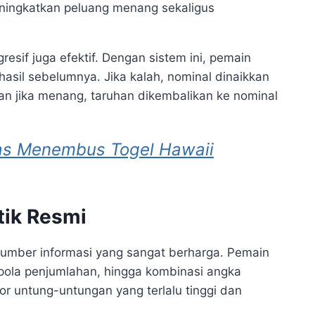
ningkatkan peluang menang sekaligus
resif juga efektif. Dengan sistem ini, pemain
asil sebelumnya. Jika kalah, nominal dinaikkan
an jika menang, taruhan dikembalikan ke nominal
as Menembus Togel Hawaii
tik Resmi
 sumber informasi yang sangat berharga. Pemain
 pola penjumlahan, hingga kombinasi angka
or untung-untungan yang terlalu tinggi dan