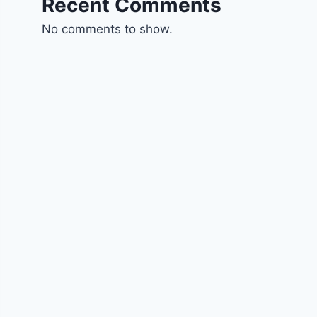
Recent Comments
No comments to show.