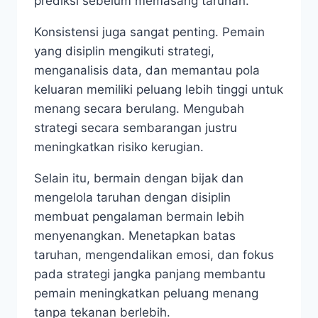
prediksi sebelum memasang taruhan.
Konsistensi juga sangat penting. Pemain
yang disiplin mengikuti strategi,
menganalisis data, dan memantau pola
keluaran memiliki peluang lebih tinggi untuk
menang secara berulang. Mengubah
strategi secara sembarangan justru
meningkatkan risiko kerugian.
Selain itu, bermain dengan bijak dan
mengelola taruhan dengan disiplin
membuat pengalaman bermain lebih
menyenangkan. Menetapkan batas
taruhan, mengendalikan emosi, dan fokus
pada strategi jangka panjang membantu
pemain meningkatkan peluang menang
tanpa tekanan berlebih.