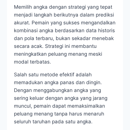
Memilih angka dengan strategi yang tepat
menjadi langkah berikutnya dalam prediksi
akurat. Pemain yang sukses mengandalkan
kombinasi angka berdasarkan data historis
dan pola terbaru, bukan sekadar menebak
secara acak. Strategi ini membantu
meningkatkan peluang menang meski
modal terbatas.
Salah satu metode efektif adalah
memadukan angka panas dan dingin.
Dengan menggabungkan angka yang
sering keluar dengan angka yang jarang
muncul, pemain dapat memaksimalkan
peluang menang tanpa harus menaruh
seluruh taruhan pada satu angka.