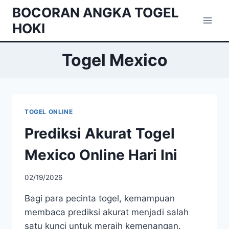
Skip
BOCORAN ANGKA TOGEL
to
HOKI
content
Togel Mexico
TOGEL ONLINE
Prediksi Akurat Togel
Mexico Online Hari Ini
02/19/2026
Bagi para pecinta togel, kemampuan
membaca prediksi akurat menjadi salah
satu kunci untuk meraih kemenangan.