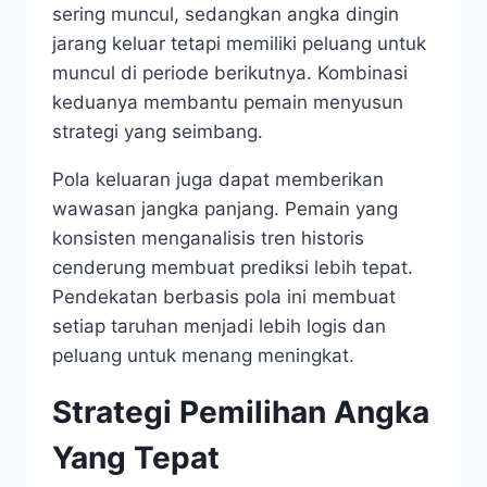
sering muncul, sedangkan angka dingin
jarang keluar tetapi memiliki peluang untuk
muncul di periode berikutnya. Kombinasi
keduanya membantu pemain menyusun
strategi yang seimbang.
Pola keluaran juga dapat memberikan
wawasan jangka panjang. Pemain yang
konsisten menganalisis tren historis
cenderung membuat prediksi lebih tepat.
Pendekatan berbasis pola ini membuat
setiap taruhan menjadi lebih logis dan
peluang untuk menang meningkat.
Strategi Pemilihan Angka
Yang Tepat