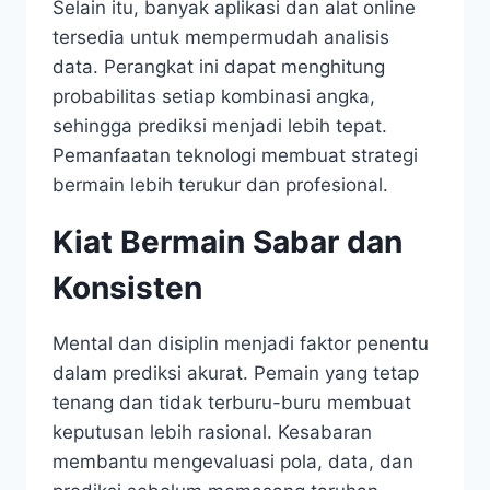
Selain itu, banyak aplikasi dan alat online
tersedia untuk mempermudah analisis
data. Perangkat ini dapat menghitung
probabilitas setiap kombinasi angka,
sehingga prediksi menjadi lebih tepat.
Pemanfaatan teknologi membuat strategi
bermain lebih terukur dan profesional.
Kiat Bermain Sabar dan
Konsisten
Mental dan disiplin menjadi faktor penentu
dalam prediksi akurat. Pemain yang tetap
tenang dan tidak terburu-buru membuat
keputusan lebih rasional. Kesabaran
membantu mengevaluasi pola, data, dan