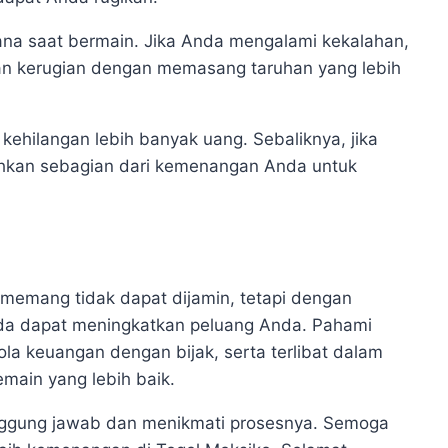
sana saat bermain. Jika Anda mengalami kekalahan,
n kerugian dengan memasang taruhan yang lebih
kehilangan lebih banyak uang. Sebaliknya, jika
hkan sebagian dari kemenangan Anda untuk
emang tidak dapat dijamin, tetapi dengan
nda dapat meningkatkan peluang Anda. Pahami
lola keuangan dengan bijak, serta terlibat dalam
ain yang lebih baik.
anggung jawab dan menikmati prosesnya. Semoga