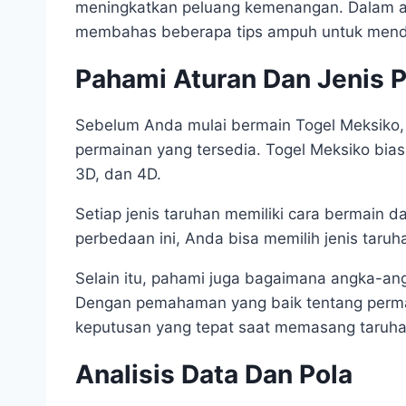
meningkatkan peluang kemenangan. Dalam ar
membahas beberapa tips ampuh untuk mend
Pahami Aturan Dan Jenis 
Sebelum Anda mulai bermain Togel Meksiko,
permainan yang tersedia. Togel Meksiko biasa
3D, dan 4D.
Setiap jenis taruhan memiliki cara bermain
perbedaan ini, Anda bisa memilih jenis taruh
Selain itu, pahami juga bagaimana angka-an
Dengan pemahaman yang baik tentang perma
keputusan yang tepat saat memasang taruha
Analisis Data Dan Pola