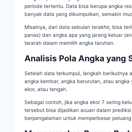
periode tertentu. Data bisa berupa angka re
banyak data yang dikumpulkan, semakin mu
Misalnya, dari data sebulan terakhir, bisa te
panas) dan angka apa yang jarang keluar (ang
terarah dalam memilih angka taruhan.
Analisis Pola Angka yang 
Setelah data terkumpul, langkah berikutnya 
angka kembar, angka berurutan, atau angka y
ekor, atau tengah.
Sebagai contoh, jika angka ekor 7 sering kel
tersebut bisa dijadikan acuan dalam prediksi 
berpengalaman untuk memperbesar peluang m