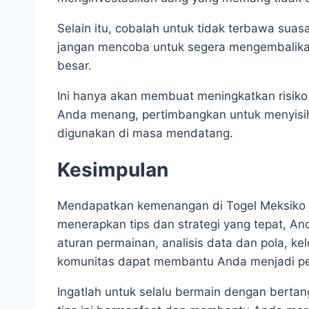
Selain itu, cobalah untuk tidak terbawa sua
jangan mencoba untuk segera mengembalika
besar.
Ini hanya akan membuat meningkatkan risiko 
Anda menang, pertimbangkan untuk menyisi
digunakan di masa mendatang.
Kesimpulan
Mendapatkan kemenangan di Togel Meksiko m
menerapkan tips dan strategi yang tepat, A
aturan permainan, analisis data dan pola, ke
komunitas dapat membantu Anda menjadi pem
Ingatlah untuk selalu bermain dengan bert