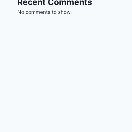
Recent Comments
No comments to show.