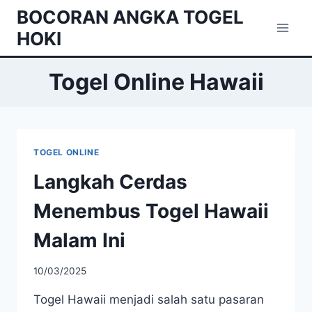
Skip
BOCORAN ANGKA TOGEL
to
HOKI
content
Togel Online Hawaii
TOGEL ONLINE
Langkah Cerdas
Menembus Togel Hawaii
Malam Ini
10/03/2025
Togel Hawaii menjadi salah satu pasaran