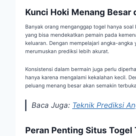
Kunci Hoki Menang Besar 
Banyak orang menganggap togel hanya soal 
yang bisa mendekatkan pemain pada kemenan
keluaran. Dengan mempelajari angka-angka y
merumuskan prediksi lebih akurat.
Konsistensi dalam bermain juga perlu diperh
hanya karena mengalami kekalahan kecil. De
peluang menang besar akan semakin terbuka
Baca Juga:
Teknik Prediksi A
Peran Penting Situs Togel