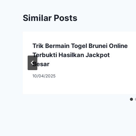
Similar Posts
Trik Bermain Togel Brunei Online
Terbukti Hasilkan Jackpot
Besar
10/04/2025