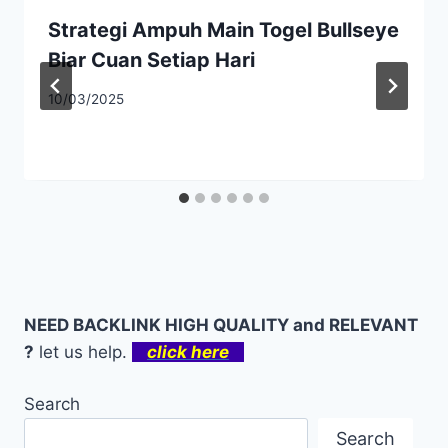
Strategi Ampuh Main Togel Bullseye
Biar Cuan Setiap Hari
10/03/2025
NEED BACKLINK HIGH QUALITY and RELEVANT
?
let us help.
click here
Search
Search