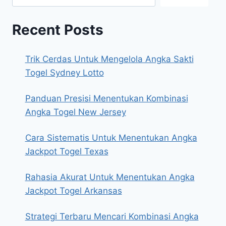
Recent Posts
Trik Cerdas Untuk Mengelola Angka Sakti
Togel Sydney Lotto
Panduan Presisi Menentukan Kombinasi
Angka Togel New Jersey
Cara Sistematis Untuk Menentukan Angka
Jackpot Togel Texas
Rahasia Akurat Untuk Menentukan Angka
Jackpot Togel Arkansas
Strategi Terbaru Mencari Kombinasi Angka