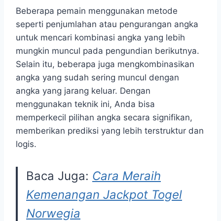
Beberapa pemain menggunakan metode
seperti penjumlahan atau pengurangan angka
untuk mencari kombinasi angka yang lebih
mungkin muncul pada pengundian berikutnya.
Selain itu, beberapa juga mengkombinasikan
angka yang sudah sering muncul dengan
angka yang jarang keluar. Dengan
menggunakan teknik ini, Anda bisa
memperkecil pilihan angka secara signifikan,
memberikan prediksi yang lebih terstruktur dan
logis.
Baca Juga:
Cara Meraih
Kemenangan Jackpot Togel
Norwegia