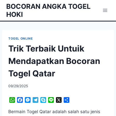
Skip
BOCORAN ANGKA TOGEL
to
HOKI
content
TOGEL ONLINE
Trik Terbaik Untuik
Mendapatkan Bocoran
Togel Qatar
09/29/2025
W
F
M
T
S
L
X
S
h
a
e
e
k
i
h
a
c
s
l
y
n
a
Bermain Togel Qatar adalah salah satu jenis