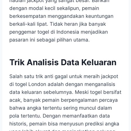
hadiah jackpot yang sangat besar. Bahkan
dengan modal kecil sekalipun, pemain
berkesempatan menggandakan keuntungan
berkali-kali lipat. Tidak heran jika banyak
penggemar togel di Indonesia menjadikan
pasaran ini sebagai pilihan utama.
Trik Analisis Data Keluaran
Salah satu trik anti gagal untuk meraih jackpot
di togel London adalah dengan menganalisis
data keluaran sebelumnya. Meski togel bersifat
acak, banyak pemain berpengalaman percaya
bahwa angka tertentu sering muncul dalam
pola tertentu. Dengan memanfaatkan data
historis, pemain bisa menyusun prediksi angka