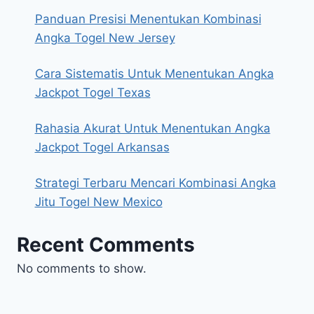
Panduan Presisi Menentukan Kombinasi
Angka Togel New Jersey
Cara Sistematis Untuk Menentukan Angka
Jackpot Togel Texas
Rahasia Akurat Untuk Menentukan Angka
Jackpot Togel Arkansas
Strategi Terbaru Mencari Kombinasi Angka
Jitu Togel New Mexico
Recent Comments
No comments to show.