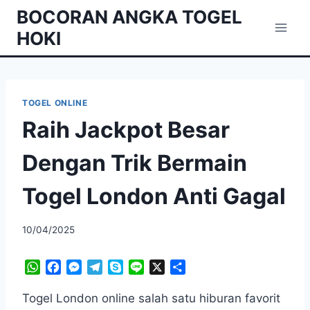
Skip
BOCORAN ANGKA TOGEL
to
HOKI
content
TOGEL ONLINE
Raih Jackpot Besar
Dengan Trik Bermain
Togel London Anti Gagal
10/04/2025
W
F
M
T
S
L
X
S
h
a
e
e
k
i
h
a
c
s
l
y
n
a
Togel London online salah satu hiburan favorit