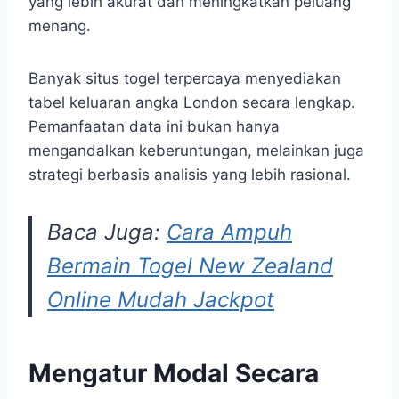
yang lebih akurat dan meningkatkan peluang
menang.
Banyak situs togel terpercaya menyediakan
tabel keluaran angka London secara lengkap.
Pemanfaatan data ini bukan hanya
mengandalkan keberuntungan, melainkan juga
strategi berbasis analisis yang lebih rasional.
Baca Juga:
Cara Ampuh
Bermain Togel New Zealand
Online Mudah Jackpot
Mengatur Modal Secara