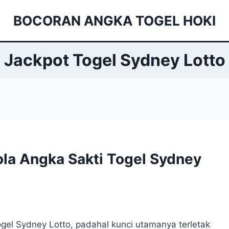
BOCORAN ANGKA TOGEL HOKI
Jackpot Togel Sydney Lotto
la Angka Sakti Togel Sydney
gel Sydney Lotto, padahal kunci utamanya terletak