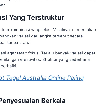
ar.
i Yang Terstruktur
stem kombinasi yang jelas. Misalnya, menentukan
bangkan variasi dari angka tersebut secara
ebar tanpa arah.
si agar tetap fokus. Terlalu banyak variasi dapat
ehilangan efektivitas. Struktur yang sederhana
iperbaiki.
t Togel Australia Online Paling
Penyesuaian Berkala