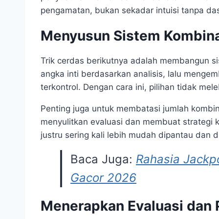
pengamatan, bukan sekadar intuisi tanpa das
Menyusun Sistem Kombinas
Trik cerdas berikutnya adalah membangun si
angka inti berdasarkan analisis, lalu mengem
terkontrol. Dengan cara ini, pilihan tidak mel
Penting juga untuk membatasi jumlah kombina
menyulitkan evaluasi dan membuat strategi k
justru sering kali lebih mudah dipantau dan d
Baca Juga:
Rahasia Jackpo
Gacor 2026
Menerapkan Evaluasi dan 