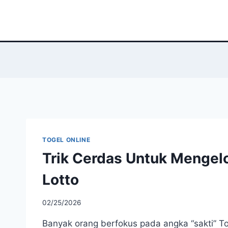
Skip
to
content
TOGEL ONLINE
Trik Cerdas Untuk Mengelo
Lotto
02/25/2026
Banyak orang berfokus pada angka “sakti” To