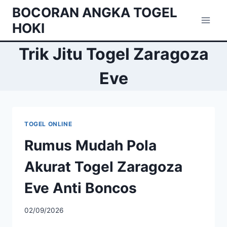
Skip
BOCORAN ANGKA TOGEL
to
HOKI
content
Trik Jitu Togel Zaragoza
Eve
TOGEL ONLINE
Rumus Mudah Pola
Akurat Togel Zaragoza
Eve Anti Boncos
02/09/2026