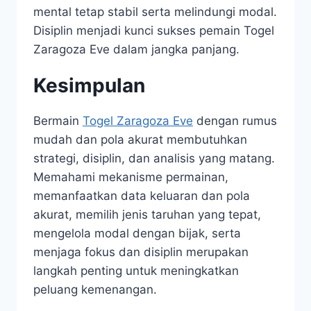
mental tetap stabil serta melindungi modal.
Disiplin menjadi kunci sukses pemain Togel
Zaragoza Eve dalam jangka panjang.
Kesimpulan
Bermain
Togel Zaragoza Eve
dengan rumus
mudah dan pola akurat membutuhkan
strategi, disiplin, dan analisis yang matang.
Memahami mekanisme permainan,
memanfaatkan data keluaran dan pola
akurat, memilih jenis taruhan yang tepat,
mengelola modal dengan bijak, serta
menjaga fokus dan disiplin merupakan
langkah penting untuk meningkatkan
peluang kemenangan.