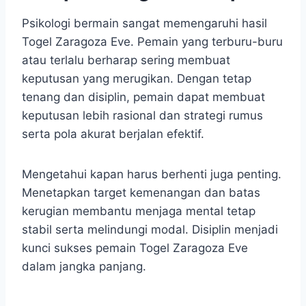
Psikologi bermain sangat memengaruhi hasil
Togel Zaragoza Eve. Pemain yang terburu-buru
atau terlalu berharap sering membuat
keputusan yang merugikan. Dengan tetap
tenang dan disiplin, pemain dapat membuat
keputusan lebih rasional dan strategi rumus
serta pola akurat berjalan efektif.
Mengetahui kapan harus berhenti juga penting.
Menetapkan target kemenangan dan batas
kerugian membantu menjaga mental tetap
stabil serta melindungi modal. Disiplin menjadi
kunci sukses pemain Togel Zaragoza Eve
dalam jangka panjang.