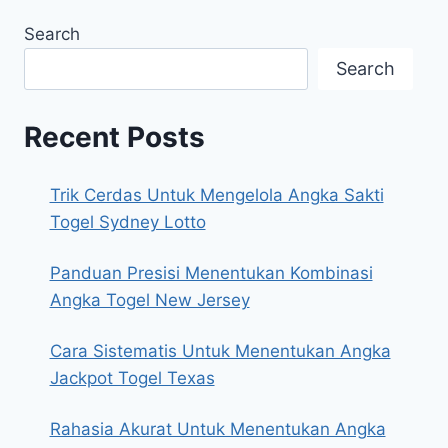
Search
Search
Recent Posts
Trik Cerdas Untuk Mengelola Angka Sakti
Togel Sydney Lotto
Panduan Presisi Menentukan Kombinasi
Angka Togel New Jersey
Cara Sistematis Untuk Menentukan Angka
Jackpot Togel Texas
Rahasia Akurat Untuk Menentukan Angka