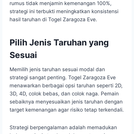
rumus tidak menjamin kemenangan 100%,
strategi ini terbukti meningkatkan konsistensi
hasil taruhan di Togel Zaragoza Eve.
Pilih Jenis Taruhan yang
Sesuai
Memilih jenis taruhan sesuai modal dan
strategi sangat penting. Togel Zaragoza Eve
menawarkan berbagai opsi taruhan seperti 2D,
3D, 4D, colok bebas, dan colok naga. Pemain
sebaiknya menyesuaikan jenis taruhan dengan
target kemenangan agar risiko tetap terkendali.
Strategi berpengalaman adalah memadukan