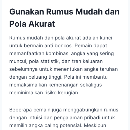
Gunakan Rumus Mudah dan
Pola Akurat
Rumus mudah dan pola akurat adalah kunci
untuk bermain anti boncos. Pemain dapat
memanfaatkan kombinasi angka yang sering
muncul, pola statistik, dan tren keluaran
sebelumnya untuk menentukan angka taruhan
dengan peluang tinggi. Pola ini membantu
memaksimalkan kemenangan sekaligus
meminimalkan risiko kerugian.
Beberapa pemain juga menggabungkan rumus
dengan intuisi dan pengalaman pribadi untuk
memilih angka paling potensial. Meskipun