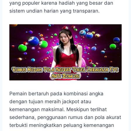
t
e
s
e
p
e
r
yang populer karena hadiah yang besar dan
s
b
e
g
e
e
sistem undian harian yang transparan.
A
o
n
r
p
o
g
a
p
k
e
m
r
Pemain bertaruh pada kombinasi angka
dengan tujuan meraih jackpot atau
kemenangan maksimal. Meskipun terlihat
sederhana, penggunaan rumus dan pola akurat
terbukti meningkatkan peluang kemenangan