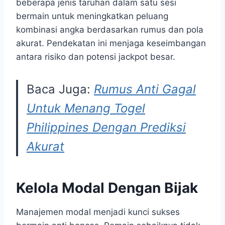
beberapa jenis taruhan dalam satu sesi
bermain untuk meningkatkan peluang
kombinasi angka berdasarkan rumus dan pola
akurat. Pendekatan ini menjaga keseimbangan
antara risiko dan potensi jackpot besar.
Baca Juga:
Rumus Anti Gagal
Untuk Menang Togel
Philippines Dengan Prediksi
Akurat
Kelola Modal Dengan Bijak
Manajemen modal menjadi kunci sukses