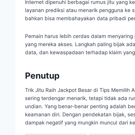
Internet dipenuhi berbagai rumus jitu yang 
layanan prediksi atau menarik pengguna ke si
bahkan bisa membahayakan data pribadi pe
Pemain harus lebih cerdas dalam menyaring
yang mereka akses. Langkah paling bijak ada
data, dan kewaspadaan terhadap klaim yang 
Penutup
Trik Jitu Raih Jackpot Besar di Tips Memili
sering terdengar menarik, tetapi tidak ada
undian. Yang benar-benar penting adalah berp
keamanan diri. Dengan pendekatan bijak, ses
dampak negatif yang mungkin muncul dari kep