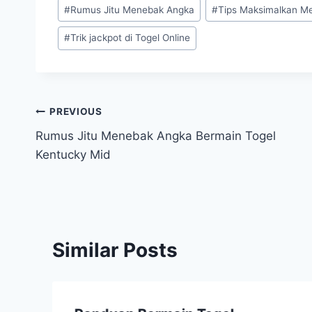
Post
#
Rumus Jitu Menebak Angka
#
Tips Maksimalkan M
Tags:
#
Trik jackpot di Togel Online
Post
PREVIOUS
Rumus Jitu Menebak Angka Bermain Togel
navigation
Kentucky Mid
Similar Posts