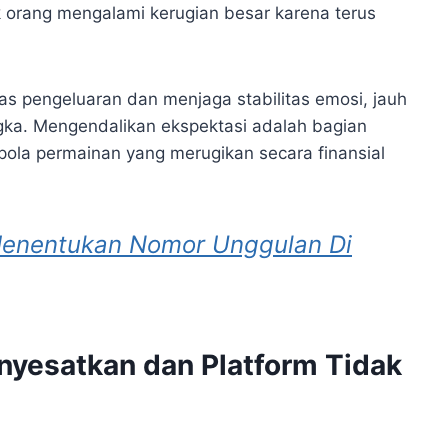
 orang mengalami kerugian besar karena terus
s pengeluaran dan menjaga stabilitas emosi, jauh
ngka. Mengendalikan ekspektasi adalah bagian
k pola permainan yang merugikan secara finansial
Menentukan Nomor Unggulan Di
yesatkan dan Platform Tidak