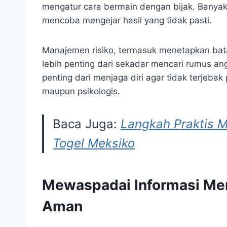
mengatur cara bermain dengan bijak. Banyak
mencoba mengejar hasil yang tidak pasti.
Manajemen risiko, termasuk menetapkan bata
lebih penting dari sekadar mencari rumus a
penting dari menjaga diri agar tidak terjeba
maupun psikologis.
Baca Juga:
Langkah Praktis 
Togel Meksiko
Mewaspadai Informasi Men
Aman