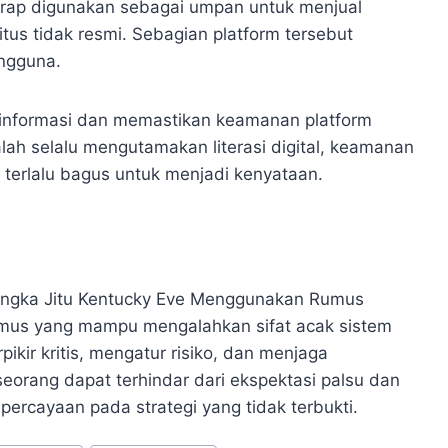
kerap digunakan sebagai umpan untuk menjual
tus tidak resmi. Sebagian platform tersebut
ngguna.
 informasi dan memastikan keamanan platform
lah selalu mengutamakan literasi digital, keamanan
terlalu bagus untuk menjadi kenyataan.
h Angka Jitu Kentucky Eve Menggunakan Rumus
 rumus yang mampu mengalahkan sifat acak sistem
ikir kritis, mengatur risiko, dan menjaga
eorang dapat terhindar dari ekspektasi palsu dan
ercayaan pada strategi yang tidak terbukti.